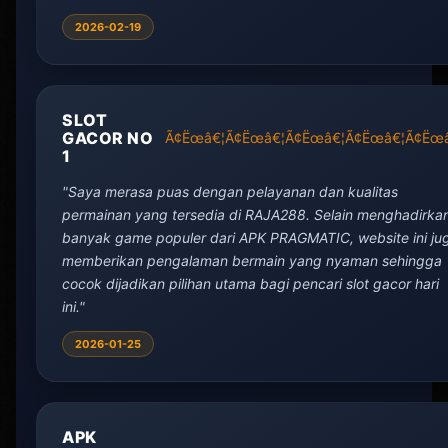
2026-02-19
SLOT
GACOR NO
Ã¢Ëœâ€¦Ã¢Ëœâ€¦Ã¢Ëœâ€¦Ã¢Ëœâ€¦Ã¢Ëœâ
1
"Saya merasa puas dengan pelayanan dan kualitas
permainan yang tersedia di RAJA288. Selain menghadirka
banyak game populer dari APK PRAGMATIC, website ini ju
memberikan pengalaman bermain yang nyaman sehingga
cocok dijadikan pilihan utama bagi pencari slot gacor hari
ini."
2026-01-25
APK