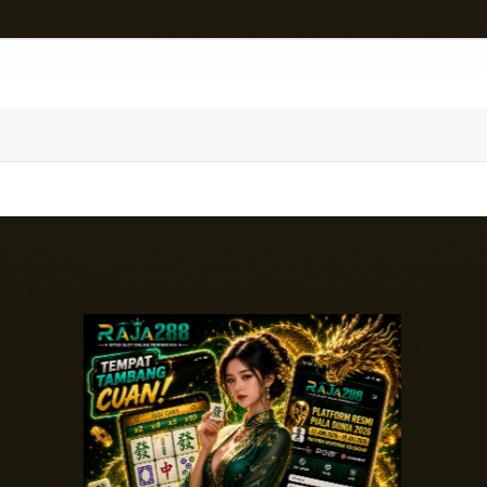
Skip
to
content
Buka Info Lebih Lanjut