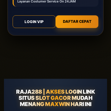
Layanan Costumer Service On 24JAM
DAFTAR CEPAT
LOGIN VIP
Close
Layer Popup Close
RAJA288 | AKSES LOGIN LINK
SITUS SLOT GACOR MUDAH
MENANG MAXWIN HARI INI