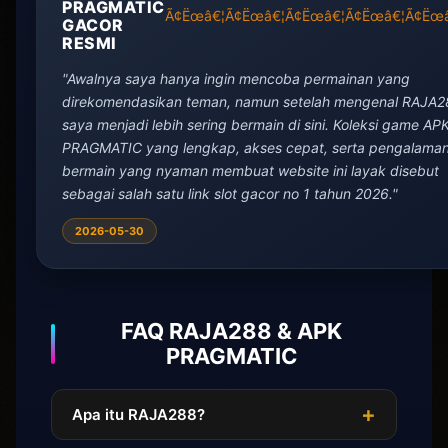
PRAGMATIC
Ã¢Ëœâ€¦Ã¢Ëœâ€¦Ã¢Ëœâ€¦Ã¢Ëœâ€¦Ã¢Ëœâ
GACOR
RESMI
"Awalnya saya hanya ingin mencoba permainan yang
direkomendasikan teman, namun setelah mengenal RAJA
saya menjadi lebih sering bermain di sini. Koleksi game AP
PRAGMATIC yang lengkap, akses cepat, serta pengalama
bermain yang nyaman membuat website ini layak disebut
sebagai salah satu link slot gacor no 1 tahun 2026."
2026-05-30
FAQ RAJA288 & APK
PRAGMATIC
Apa itu RAJA288?